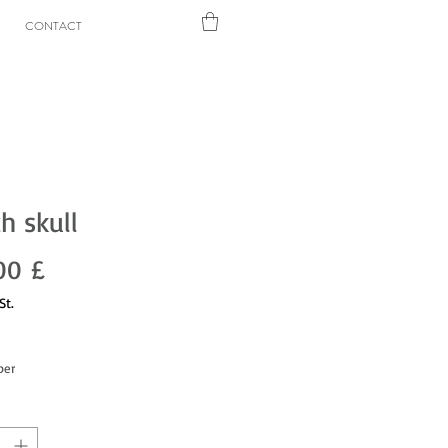
CONTACT
h skull
Preis
00 £
St.
per