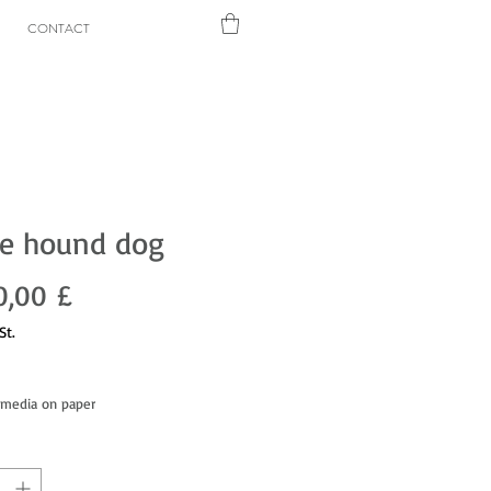
CONTACT
ge hound dog
Preis
0,00 £
St.
dmedia on paper