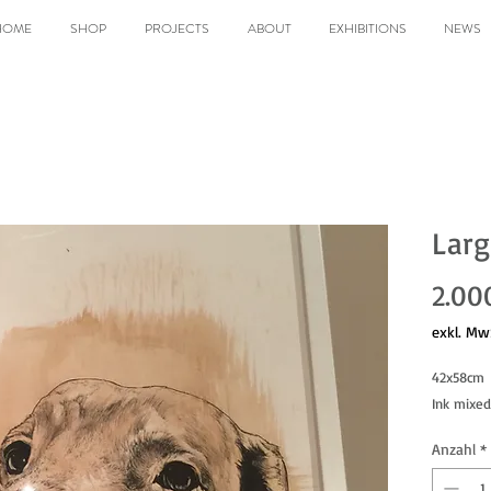
HOME
SHOP
PROJECTS
ABOUT
EXHIBITIONS
NEWS
Lar
2.00
exkl. Mw
42x58cm
Ink mixe
Anzahl
*