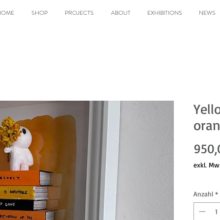
HOME
SHOP
PROJECTS
ABOUT
EXHIBITIONS
NEWS
Yell
ora
950,
exkl. Mw
Anzahl
*