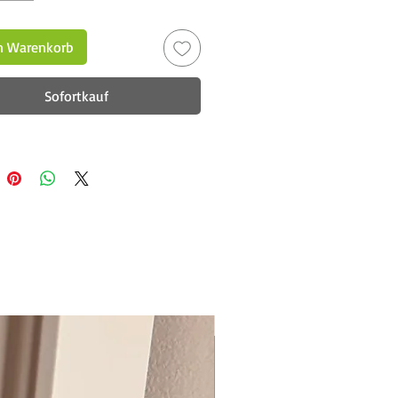
n Warenkorb
Sofortkauf
New