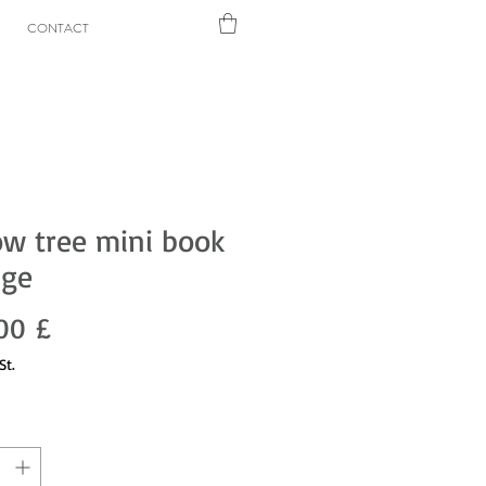
CONTACT
ow tree mini book
nge
Preis
00 £
St.