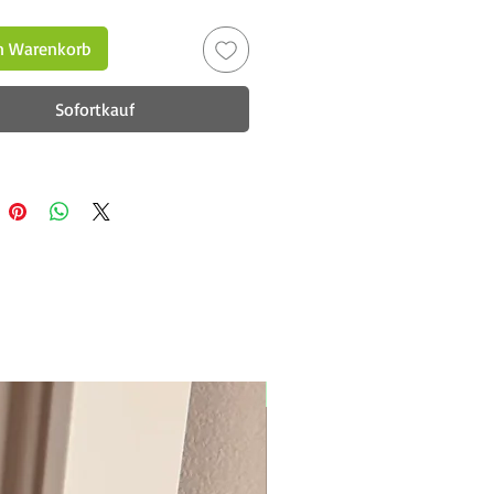
n Warenkorb
Sofortkauf
New