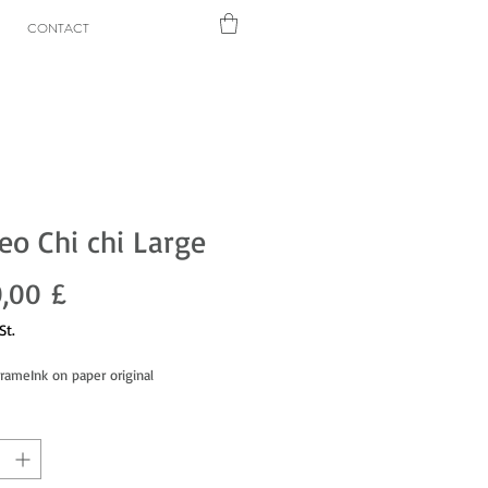
CONTACT
eo Chi chi Large
Preis
0,00 £
St.
ameInk on paper original 