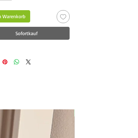
n Warenkorb
Sofortkauf
New