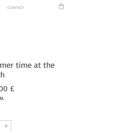
CONTACT
er time at the
ch
Preis
00 £
St.