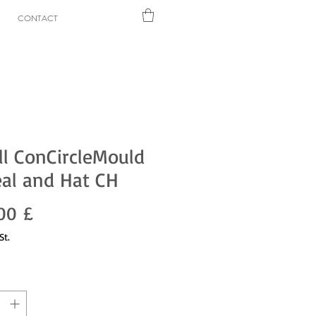
CONTACT
l ConCircleMould
al and Hat CH
Preis
00 £
St.